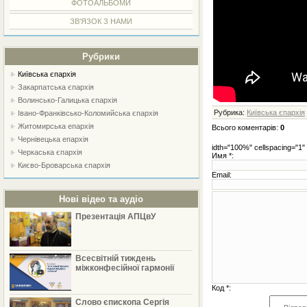
ФОТОАЛЬБОМИ
ЗВ'ЯЗОК З НАМИ
Рубрики
Київська єпархія
Закарпатська єпархія
Волинсько-Галицька єпархія
Рубрика:
Київська єпархія
Івано-Франківсько-Коломийська єпархія
Житомирська епархія
Всього коментарів
:
0
Чернівецька епархія
idth="100%" cellspacing="1"
Черкаська єпархія
Имя *:
Києво-Броварська єпархія
Email:
Нові відео та аудіо
Презентація АПЦвУ
Всесвітній тиждень
міжконфесійної гармонії
Код *:
Слово єпископа Сергія