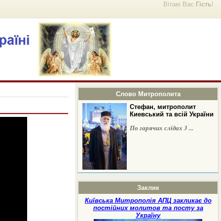
Вітаю Вас
Гість
!
Слово Митрополита
Стефан, митрополит
Киевський та всій України
По гарячих слідах 3 ...
Заклик
Київська Митрополія АПЦ закликає до
постійних молитов та посту за
Україну