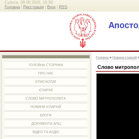
Субота, 08.08.2026, 15:58
Головна
|
Реєстрація
|
Вхід
|
RSS
Головна
»
Новини єпархій
ГОЛОВНА СТОРІНКА
Слово митропол
ПРО НАС
ЄПИСКОПАТ
ЄПАРХІЇ
СЛОВО МИТРОПОЛИТА
НОВИНИ ЄПАРХІЙ
БЛОГИ
ДОКУМЕНТИ АПЦ
ВІДЕО ТА АУДІО