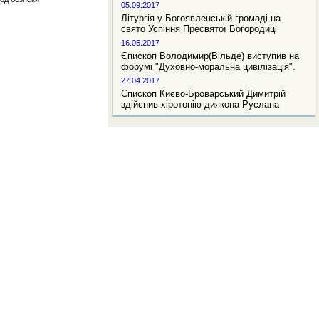
05.09.2017
Літургія у Богоявленській громаді на
свято Успіння Пресвятої Богородиці
16.05.2017
Єпископ Володимир(Вільде) виступив на
форумі "Духовно-моральна цивілізація".
27.04.2017
Єпископ Києво-Броварський Димитрій
здійснив хіротонію диякона Руслана