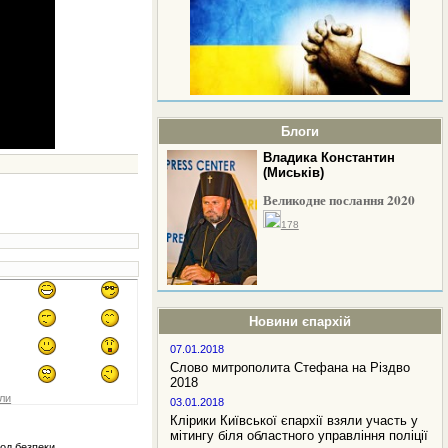
Блоги
Владика Константин
(Миськів)
Великодне послання 2020
178
Новини єпархій
07.01.2018
Слово митрополита Стефана на Різдво
2018
йли
03.01.2018
Клірики Київської єпархії взяли участь у
мітингу біля областного управління поліції