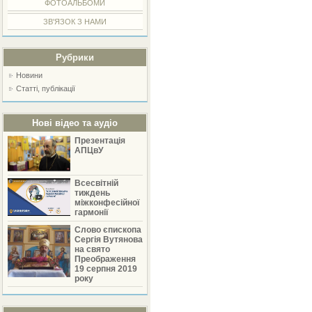
ФОТОАЛЬБОМИ
ЗВ'ЯЗОК З НАМИ
Рубрики
Новини
Статті, публікації
Нові відео та аудіо
Презентація
АПЦвУ
Всесвітній
тиждень
міжконфесійної
гармонії
Слово єпископа
Сергія Вутянова
на свято
Преображення
19 серпня 2019
року